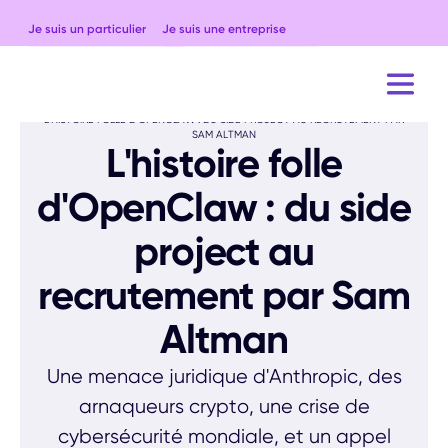
Je suis un particulier
Je suis une entreprise
ACCUEIL
BLOG
CULTURE
L'HISTOIRE FOLLE D'OPENCLAW : DU SIDE PROJECT AU RECRUTEMENT PAR
SAM ALTMAN
L'histoire folle
d'OpenClaw : du side
project au
recrutement par Sam
Altman
Une menace juridique d'Anthropic, des
arnaqueurs crypto, une crise de
cybersécurité mondiale, et un appel