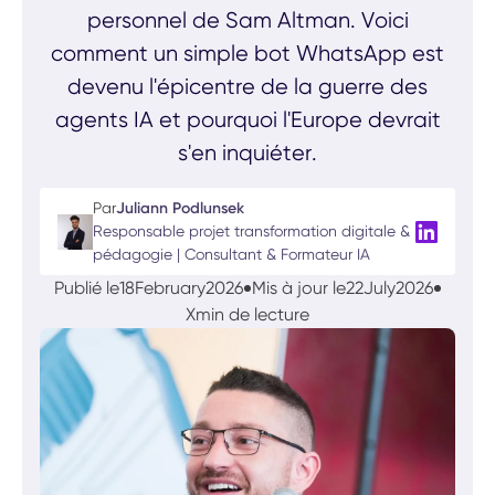
personnel de Sam Altman. Voici
comment un simple bot WhatsApp est
devenu l'épicentre de la guerre des
agents IA et pourquoi l'Europe devrait
s'en inquiéter.
Par
Juliann Podlunsek
Responsable projet transformation digitale &
pédagogie | Consultant & Formateur IA
Publié le
18
February
2026
Mis à jour le
22
July
2026
X
min de lecture