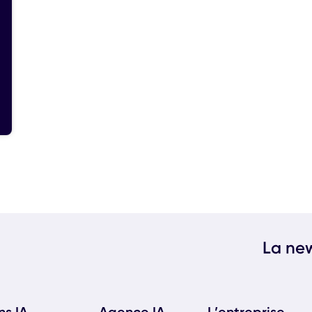
La new
ns IA
Agence IA
L’entreprise