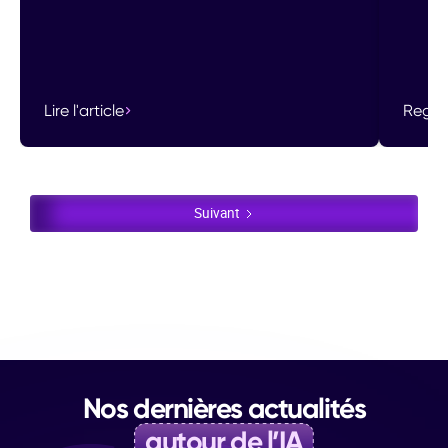
Lire l'article
Regar
Suivant
Nos dernières actualités
autour de l’IA