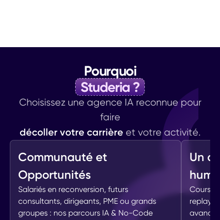
Pourquoi
Studeria ?
Choisissez une agence IA reconnue pour
faire
décoller votre carrière
et votre activité.
Communauté et
Un a
Opportunités
huma
Salariés en reconversion, futurs
Cours co
consultants, dirigeants, PME ou grands
replays
groupes : nos parcours IA & No-Code
avancez 