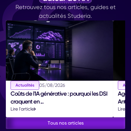
Retrouvez tous nos articles, guides et
actualités Studeria.
05
/
08
/
2026
Actualités
Actu
Coûts de l'IA générative : pourquoi les DSI
Agent
craquent en ...
Anthro
Lire l'article
Lire l'
Tous nos articles