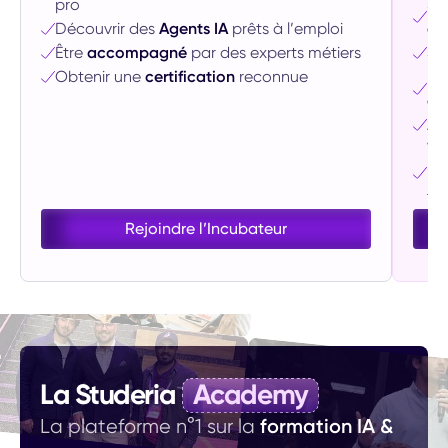
pro
Su
Découvrir des
Agents IA
prêts à l’emploi
et
Être
accompagné
par des experts métiers
St
Obtenir une
certification
reconnue
Un
co
Ac
Val
“E
te
Rejoindre l’Incubateur
La Studeria
Academy
formation IA &
La plateforme n°1 sur la