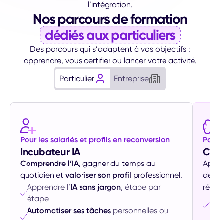
l’intégration.
Nos parcours de formation
dédiés aux particuliers
Des parcours qui s’adaptent à vos objectifs :
apprendre, vous certifier ou lancer votre activité.
Particulier
Entreprise
Pour les salariés et profils en reconversion
Pour
Incubateur IA
Con
Comprendre l’IA
, gagner du temps au
Appr
quotidien et
valoriser son profil
professionnel.
décr
Apprendre l’
IA sans jargon
, étape par
rému
étape
Éva
Automatiser ses tâches
personnelles ou
pr