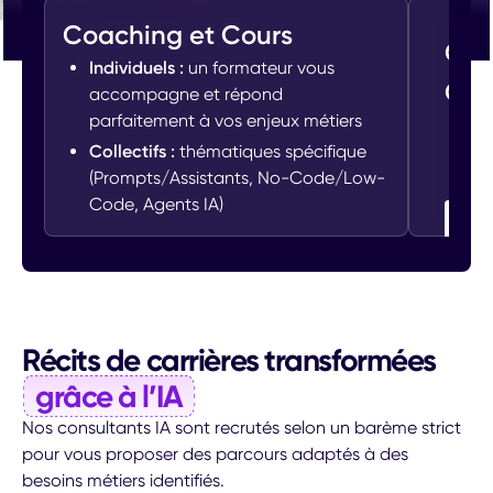
Coaching et Cours
Com
Individuels :
un formateur vous
Opp
accompagne et répond
parfaitement à vos enjeux métiers
Év
Collectifs :
thématiques spécifique
We
(Prompts/Assistants, No-Code/Low-
Es
Code, Agents IA)
Récits de carrières transformées
grâce à l’IA
Nos consultants IA sont recrutés selon un barème strict
pour vous proposer des parcours adaptés à des
besoins métiers identifiés.