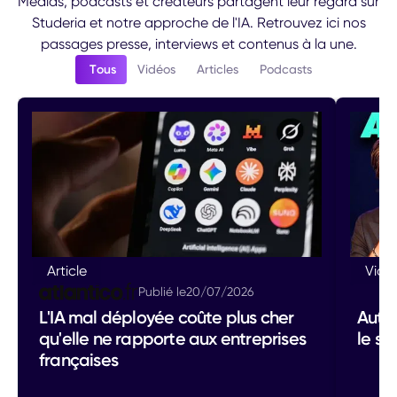
Médias, podcasts et créateurs partagent leur regard sur
Studeria et notre approche de l'IA. Retrouvez ici nos
passages presse, interviews et contenus à la une.
Tous
Vidéos
Articles
Podcasts
Article
Vidé
Publié le
20
/
07
/
2026
L'IA mal déployée coûte plus cher
Autom
qu'elle ne rapporte aux entreprises
le se
françaises