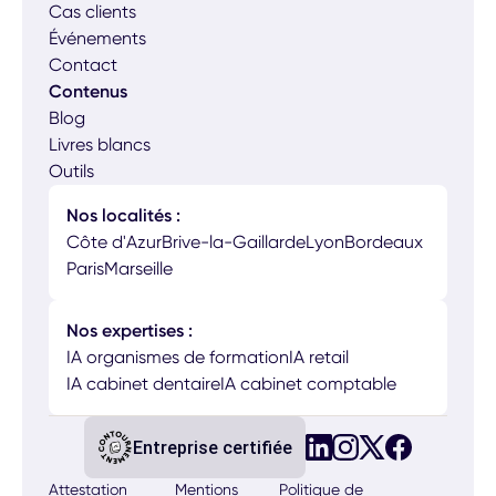
Cas clients
Événements
Contact
Contenus
Blog
Livres blancs
Outils
Nos localités :
Côte d'Azur
Brive-la-Gaillarde
Lyon
Bordeaux
Paris
Marseille
Nos expertises :
IA organismes de formation
IA retail
IA cabinet dentaire
IA cabinet comptable
Entreprise certifiée
Attestation
Mentions
Politique de