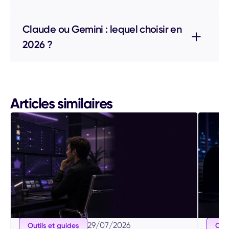
Claude ou Gemini : lequel choisir en
2026 ?
Articles similaires
29
/
07
/
2026
Outils et guides
Outi