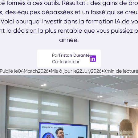
é formés à ces outils. Résultat : des gains de pr
és, des équipes dépassées et un fossé qui se creu
Voici pourquoi investir dans la formation IA de v
 la décision la plus rentable que vous puissiez 
année.
Par
Tristan Duranté
Co-fondateur
Publié le
04
March
2026
Mis à jour le
22
July
2026
X
min de lectur