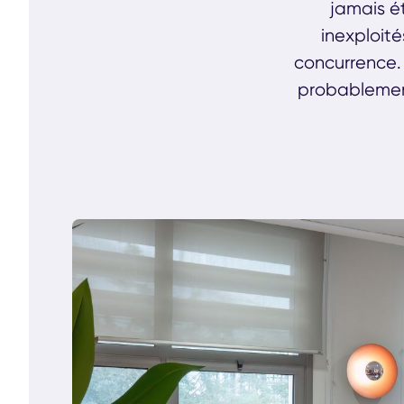
jamais ét
inexploit
concurrence. 
probablement