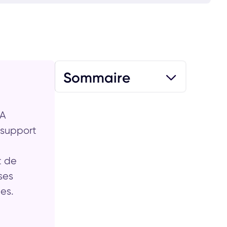
Sommaire
Text Link
IA
 support
t de
ses
es.