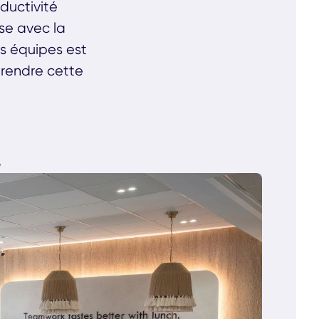
oductivité
se avec la
os équipes est
prendre cette
e