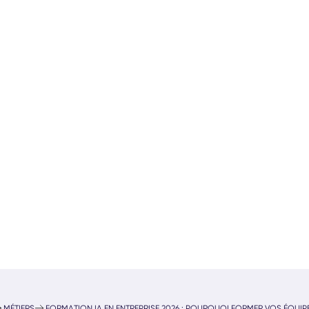
MÉTIERS
FORMATION IA EN ENTREPRISE 2026 : POURQUOI FORMER VOS ÉQUIP