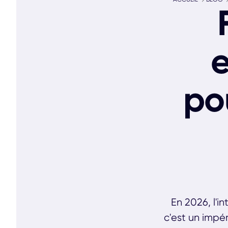
e
po
En 2026, l'in
c'est un impér