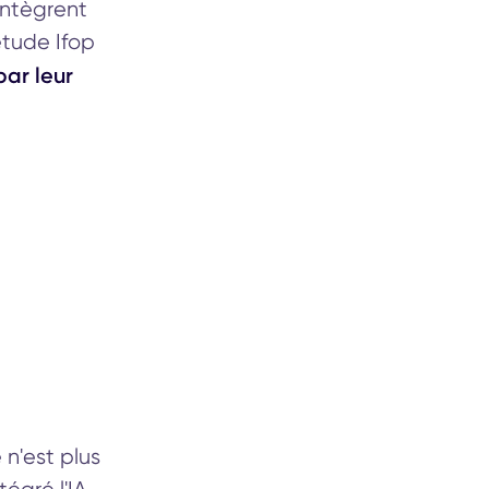
 intègrent
étude Ifop
par leur
 n'est plus