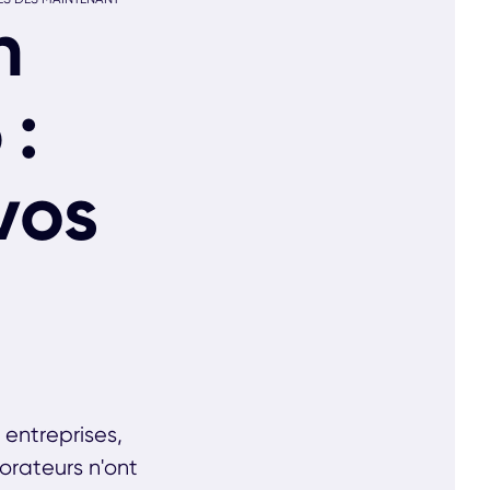
n
 :
vos
s entreprises,
borateurs n'ont