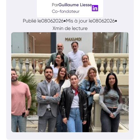
Par
Guillaume Liesse
Co-fondateur
Publié le
08
06
2026
Mis à jour le
08
06
2026
X
min de lecture