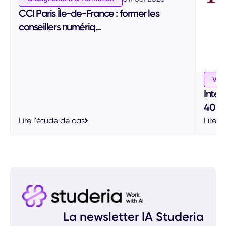
CCI Paris Île-de-France : former les
conseillers numériq...
Vin 
Inter
40 pr
Lire l'étude de cas
Lire l
La newsletter IA Studeria