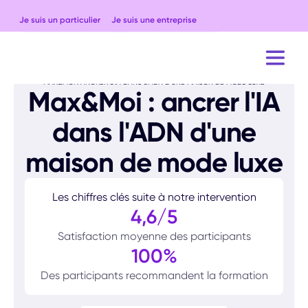
Je suis un particulier
Je suis une entreprise
ACCUEIL
CAS CLIENTS
MAX&MOI : ANCRER L'IA DANS L'ADN D'UNE MAISON DE MODE LUXE
Max&Moi : ancrer l'IA
dans l'ADN d'une
maison de mode luxe
Les chiffres clés suite à notre intervention
4,6/5
Satisfaction moyenne des participants
100%
Des participants recommandent la formation