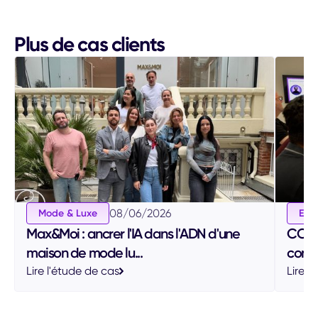
Plus de cas clients
08
/
06
/
2026
Mode & Luxe
Ens
Max&Moi : ancrer l'IA dans l'ADN d'une
CCI P
maison de mode lu...
conse
Lire l'étude de cas
Lire l