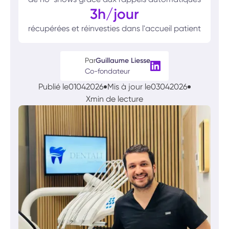
3h/jour
récupérées et réinvesties dans l'accueil patient
Par
Guillaume Liesse
Co-fondateur
Publié le
01
04
2026
Mis à jour le
03
04
2026
X
min de lecture