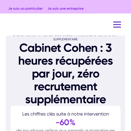
Je suis un particulier
Je suis une entreprise
ACCUEIL
CAS CLIENTS
CABINET COHEN : 3 HEURES RÉCUPÉRÉES PAR JOUR, ZÉRO RECRUTEMENT
SUPPLÉMENTAIRE
Cabinet Cohen : 3
heures récupérées
par jour, zéro
recrutement
supplémentaire
Les chiffres clés suite à notre intervention
-60%
de no-shows grâce aux rappels automatiques