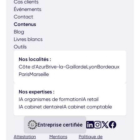
Cas clients
Événements
Contact
Contenus
Blog
Livres blancs
Outils
Nos localités :
Côte d'Azur
Brive-la-Gaillarde
Lyon
Bordeaux
Paris
Marseille
Nos expertises :
IA organismes de formation
IA retail
IA cabinet dentaire
IA cabinet comptable
Entreprise certifiée
Attestation
Mentions
Politique de