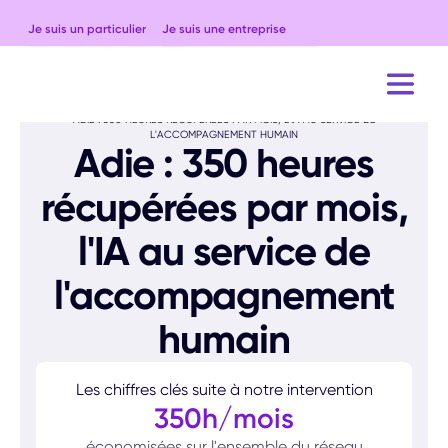
Je suis un particulier
Je suis une entreprise
ACCUEIL
CAS CLIENTS
ADIE : 350 HEURES RÉCUPÉRÉES PAR MOIS, L'IA AU SERVICE DE
L'ACCOMPAGNEMENT HUMAIN
Adie : 350 heures
récupérées par mois,
l'IA au service de
l'accompagnement
humain
Les chiffres clés suite à notre intervention
350h/mois
économisées sur l'ensemble du réseau