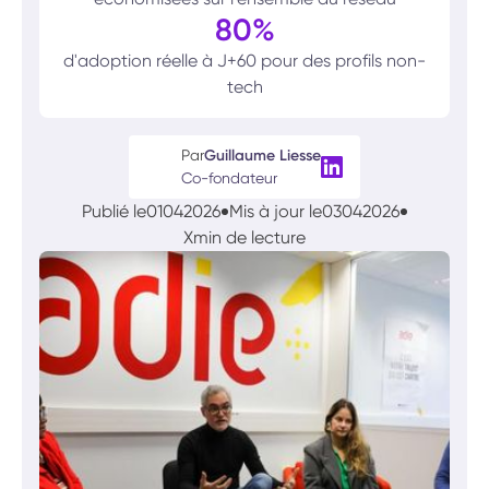
80%
d'adoption réelle à J+60 pour des profils non-
tech
Par
Guillaume Liesse
Co-fondateur
Publié le
01
04
2026
Mis à jour le
03
04
2026
X
min de lecture