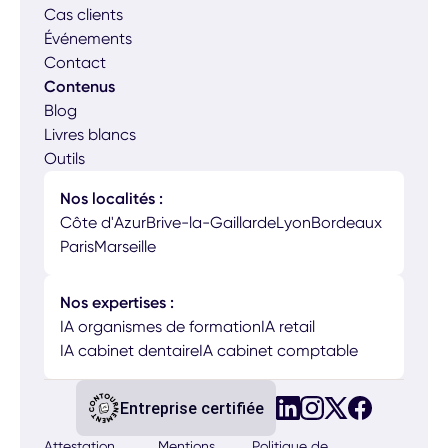
Cas clients
Événements
Contact
Contenus
Blog
Livres blancs
Outils
Nos localités :
Côte d'Azur
Brive-la-Gaillarde
Lyon
Bordeaux
Paris
Marseille
Nos expertises :
IA organismes de formation
IA retail
IA cabinet dentaire
IA cabinet comptable
Entreprise certifiée
Attestation
Mentions
Politique de