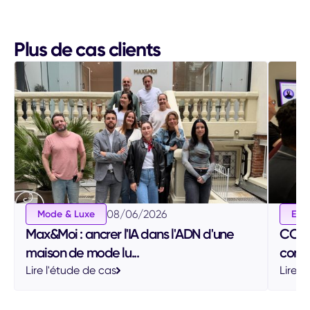
Plus de cas clients
08
/
06
/
2026
Mode & Luxe
Ens
Max&Moi : ancrer l'IA dans l'ADN d'une
CCI P
maison de mode lu...
conse
Lire l'étude de cas
Lire l