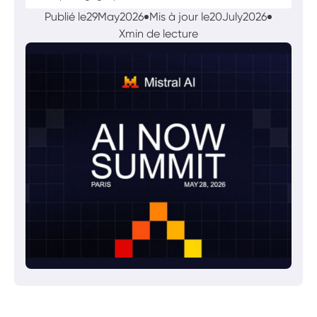
Publié le
29
May
2026
Mis à jour le
20
July
2026
X
min de lecture