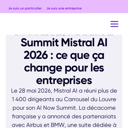
Je suis un particulier
Je suis une entreprise
ACCUEIL
BLOG
ACTUALITÉS
SUMMIT MISTRAL AI 2026 : CE QUE ÇA CHANGE POUR LES ENTREPRISES
Summit Mistral AI
2026 : ce que ça
change pour les
entreprises
Le 28 mai 2026, Mistral AI a réuni plus de
1 400 dirigeants au Carrousel du Louvre
pour son AI Now Summit. La décacorne
française y a annoncé des partenariats
avec Airbus et BMW, une suite dédiée à