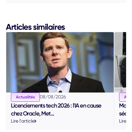
Articles similaires
08
/
08
/
2026
Actualités
Actu
Licenciements tech 2026 : l'IA en cause
Maiso
chez Oracle, Met...
sécuri
Lire l'article
Lire l'