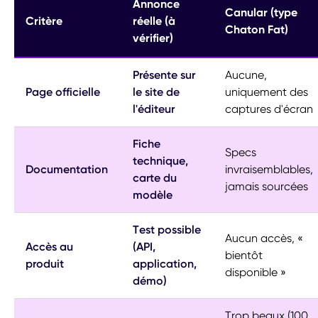
Annonce
Canular (type
Critère
réelle (à
Chaton Fat)
vérifier)
Présente sur
Aucune,
Page officielle
le site de
uniquement des
l'éditeur
captures d'écran
Fiche
Specs
technique,
Documentation
invraisemblables,
carte du
jamais sourcées
modèle
Test possible
Aucun accès, «
Accès au
(API,
bientôt
produit
application,
disponible »
démo)
Trop beaux (100