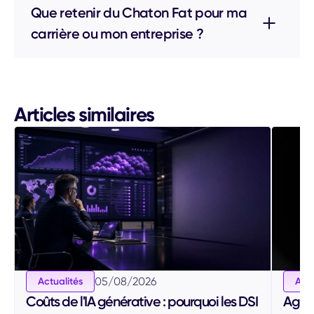
Que retenir du Chaton Fat pour ma
carrière ou mon entreprise ?
Articles similaires
05
/
08
/
2026
Actualités
Actu
Coûts de l'IA générative : pourquoi les DSI
Agent