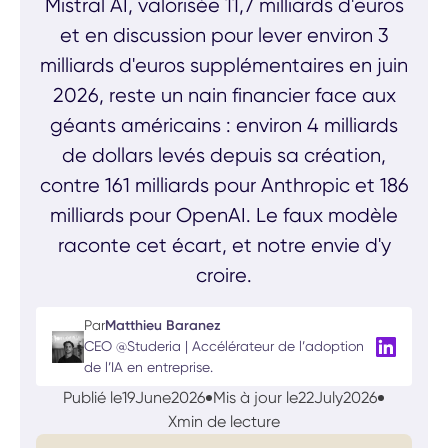
Mistral AI, valorisée 11,7 milliards d'euros
et en discussion pour lever environ 3
milliards d'euros supplémentaires en juin
2026, reste un nain financier face aux
géants américains : environ 4 milliards
de dollars levés depuis sa création,
contre 161 milliards pour Anthropic et 186
milliards pour OpenAI. Le faux modèle
raconte cet écart, et notre envie d'y
croire.
Par
Matthieu Baranez
CEO @Studeria | Accélérateur de l’adoption
de l’IA en entreprise.
Publié le
19
June
2026
Mis à jour le
22
July
2026
X
min de lecture