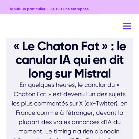
Je suis un particulier
Je suis une entreprise
ACCUEIL
BLOG
ACTUALITÉS
« LE CHATON FAT » : LE CANULAR IA QUI EN DIT LONG SUR MISTRAL
« Le Chaton Fat » : le
canular IA qui en dit
long sur Mistral
En quelques heures, le canular du «
Chaton Fat » est devenu l'un des sujets
les plus commentés sur X (ex-Twitter), en
France comme à l'étranger, devant la
plupart des vraies annonces d'IA du
moment. Le timing n'a rien d'anodin.