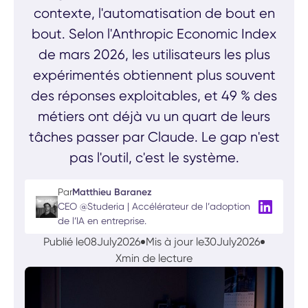
contexte, l'automatisation de bout en
bout. Selon l'Anthropic Economic Index
de mars 2026, les utilisateurs les plus
expérimentés obtiennent plus souvent
des réponses exploitables, et 49 % des
métiers ont déjà vu un quart de leurs
tâches passer par Claude. Le gap n'est
pas l'outil, c'est le système.
Par
Matthieu Baranez
CEO @Studeria | Accélérateur de l’adoption
de l’IA en entreprise.
Publié le
08
July
2026
Mis à jour le
30
July
2026
X
min de lecture