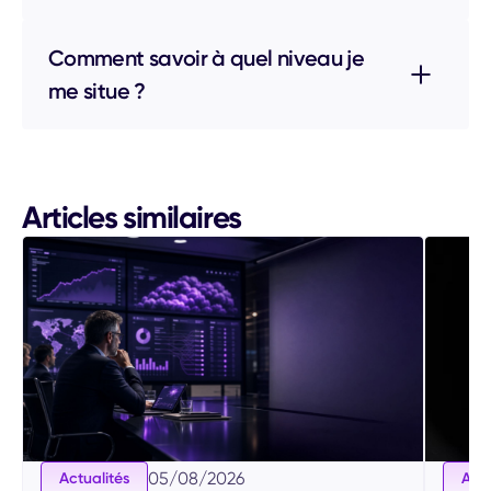
Comment savoir à quel niveau je
me situe ?
Articles similaires
05
/
08
/
2026
Actualités
Actu