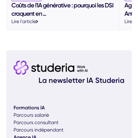
Coûts de l'IA générative : pourquoi les DSI
Agent
craquent en ...
Anthro
Lire l'article
Lire l'
La newsletter IA Studeria
Formations IA
Parcours salarié
Parcours consultant
Parcours indépendant
Agence IA