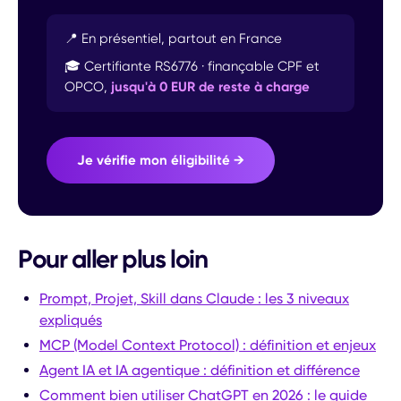
📍 En présentiel, partout en France
🎓 Certifiante RS6776 · finançable CPF et
OPCO,
jusqu'à 0 EUR de reste à charge
Je vérifie mon éligibilité →
Pour aller plus loin
Prompt, Projet, Skill dans Claude : les 3 niveaux
expliqués
MCP (Model Context Protocol) : définition et enjeux
Agent IA et IA agentique : définition et différence
Comment bien utiliser ChatGPT en 2026 : le guide