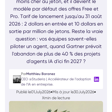
moins cher au jeton, et il devient le
modèle par défaut des offres Free et
Pro. Tarif de lancement jusqu'au 31 août
2026 : 2 dollars en entrée et 10 dollars en
sortie par million de jetons. Reste la vraie
question : vos équipes savent-elles
piloter un agent, quand Gartner prévoit
l'abandon de plus de 40 % des projets
d'agents IA d'ici fin 2027 ?
Par
Matthieu Baranez
CEO @Studeria | Accélérateur de l’adoption
de l’IA en entreprise.
Publié le
01
July
2026
Mis à jour le
30
July
2026
X
min de lecture