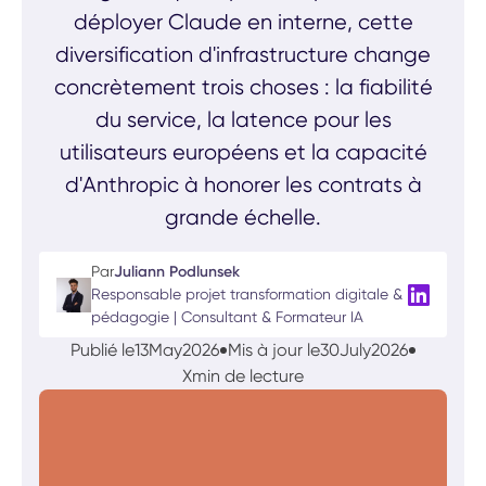
déployer Claude en interne, cette
diversification d'infrastructure change
concrètement trois choses : la fiabilité
du service, la latence pour les
utilisateurs européens et la capacité
d'Anthropic à honorer les contrats à
grande échelle.
Par
Juliann Podlunsek
Responsable projet transformation digitale &
pédagogie | Consultant & Formateur IA
Publié le
13
May
2026
Mis à jour le
30
July
2026
X
min de lecture