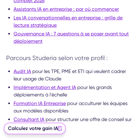
complet 2026
Assistants IA en entreprise : par où commencer
Les IA conversationnelles en entreprise : grille de
lecture stratégique
Gouvernance IA : 7 questions à se poser avant tout
déploiement
Parcours Studeria selon votre profil :
Audit IA
pour les TPE, PME et ETI qui veulent cadrer
leur usage de Claude
Implémentation et Agent IA
pour les grands
déploiements à l'échelle
Formation IA Entreprise
pour acculturer les équipes
aux modèles disponibles
Consultant IA
pour structurer une offre de conseil sur
le choix de fournisseur
Calculez votre gain IA