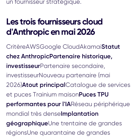
un fournisseur stratégique.
Les trois fournisseurs cloud
d'Anthropic en mai 2026
Statut
CritèreAWSGoogle CloudAkamai
chez AnthropicPartenaire historique,
investisseur
Partenaire secondaire,
investisseurNouveau partenaire (mai
Atout principal
2026)
Catalogue de services
Puces TPU
et puces Trainium maison
performantes pour l'IA
Réseau périphérique
Implantation
mondial très dense
géographique
Une trentaine de grandes
régionsUne quarantaine de grandes