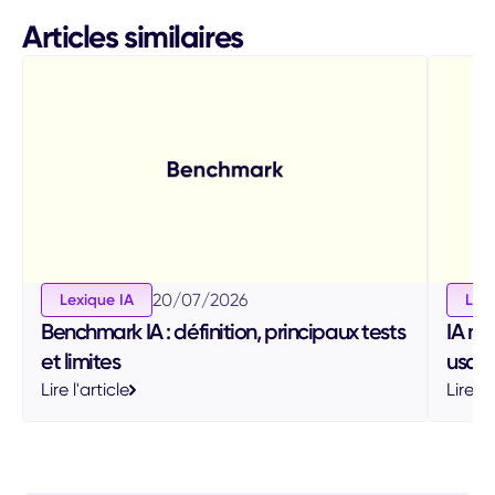
Articles similaires
20
/
07
/
2026
Lexique IA
Lexi
Benchmark IA : définition, principaux tests
IA mu
et limites
usag
Lire l'article
Lire l'