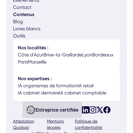
Événements
Contact
Contenus
Blog
Livres blancs
Outils
Nos localités :
Côte d'Azur
Brive-la-Gaillarde
Lyon
Bordeaux
Paris
Marseille
Nos expertises :
IA organismes de formation
IA retail
IA cabinet dentaire
IA cabinet comptable
Entreprise certifiée
Attestation
Mentions
Politique de
Qualiopi
légales
confidentialité