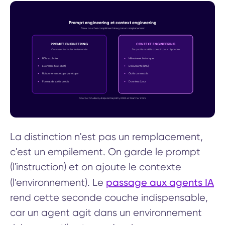
Prompt engineering et context engineering
Deux couches complémentaires, pas un remplacement
PROMPT ENGINEERING
CONTEXT ENGINEERING
Comment formuler la demande
De quoi le modèle a besoin pour répondre
+
Rôle explicite
+
Mémoire et historique
+
Exemples (few-shot)
+
Documents (RAG)
+
Raisonnement étape par étape
+
Outils connectés
+
Format de sortie précis
+
Données à jour
Source : Studeria, d'après Karpathy 2025 et Gartner 2025
La distinction n'est pas un remplacement,
c'est un empilement. On garde le prompt
(l'instruction) et on ajoute le contexte
passage aux agents IA
(l'environnement). Le
rend cette seconde couche indispensable,
car un agent agit dans un environnement