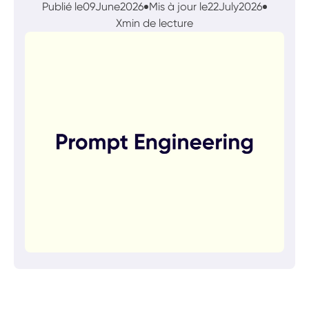
Publié le
09
June
2026
Mis à jour le
22
July
2026
X
min de lecture