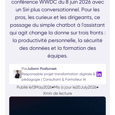
conférence WWDC du 8 juin 2026 avec
un Siri plus conversationnel. Pour les
pros, les curieux et les dirigeants, ce
passage du simple chatbot à l'assistant
qui agit change la donne sur trois fronts :
la productivité personnelle, la sécurité
des données et la formation des
équipes.
Par
Juliann Podlunsek
Responsable projet transformation digitale &
pédagogie | Consultant & Formateur IA
Publié le
13
May
2026
Mis à jour le
20
July
2026
X
min de lecture