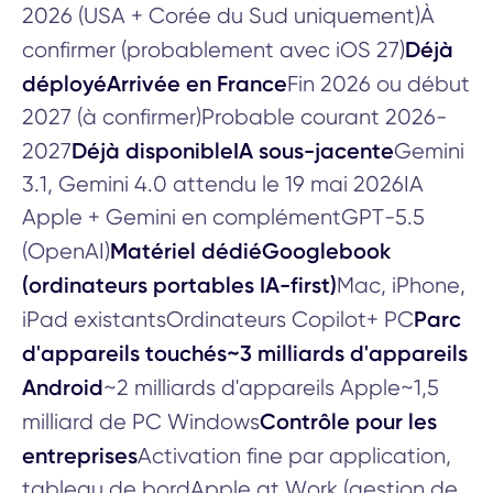
2026 (USA + Corée du Sud uniquement)À
Déjà
confirmer (probablement avec iOS 27)
déployéArrivée en France
Fin 2026 ou début
2027 (à confirmer)Probable courant 2026-
Déjà disponibleIA sous-jacente
2027
Gemini
3.1, Gemini 4.0 attendu le 19 mai 2026IA
Apple + Gemini en complémentGPT-5.5
Matériel dédiéGooglebook
(OpenAI)
(ordinateurs portables IA-first)
Mac, iPhone,
Parc
iPad existantsOrdinateurs Copilot+ PC
d'appareils touchés~3 milliards d'appareils
Android
~2 milliards d'appareils Apple~1,5
Contrôle pour les
milliard de PC Windows
entreprises
Activation fine par application,
tableau de bordApple at Work (gestion de